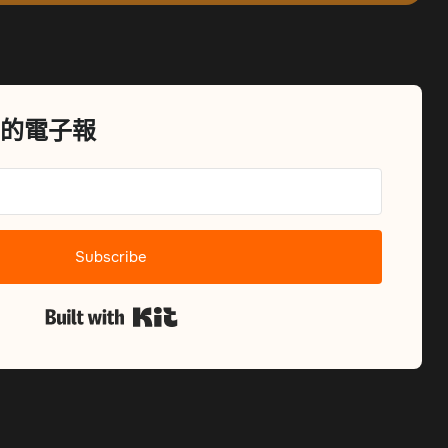
X的電子報
Subscribe
Built with Kit