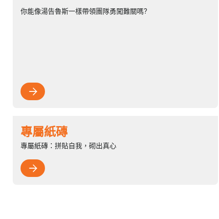
你能像湯告魯斯一樣帶領團隊勇闖難關嗎?

專屬紙磚
專屬紙磚：拼貼自我，砌出真心
