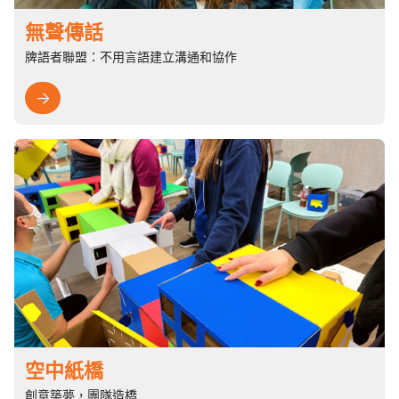
無聲傳話
牌語者聯盟：不用言語建立溝通和協作

空中紙橋
創意築夢，團隊造橋